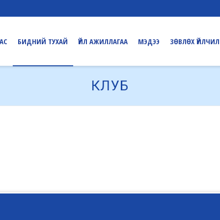
ДАС
БИДНИЙ ТУХАЙ
ҮЙЛ АЖИЛЛАГАА
МЭДЭЭ
ЗӨВЛӨХ ҮЙЛЧИЛ
КЛУБ