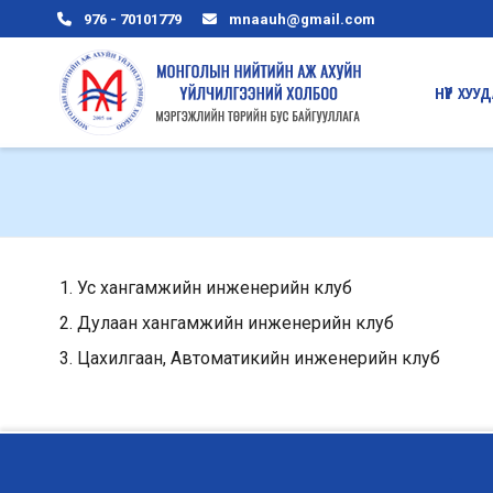
976 - 70101779
mnaauh@gmail.com
HҮҮP ХУУ
Ус хангамжийн инженерийн клуб
Дулаан хангамжийн инженерийн клуб
Цахилгаан, Автоматикийн инженерийн клуб