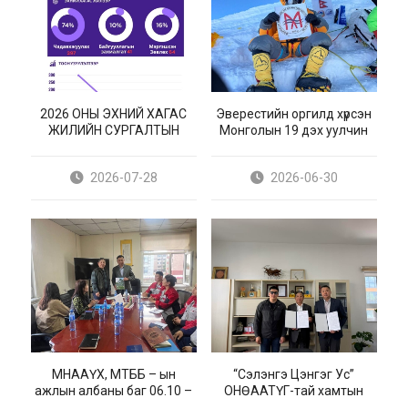
2026 ОНЫ ЭХНИЙ ХАГАС
Эверестийн оргилд хүрсэн
ЖИЛИЙН СУРГАЛТЫН
Монголын 19 дэх уулчин
ТООН МЭДЭЭЛЭЛ
М.Мөнхөөг хүлээн авч
уулзлаа
2026-07-28
2026-06-30
МНААҮХ, МТББ – ын
“Сэлэнгэ Цэнгэг Ус”
ажлын албаны баг 06.10 –
ОНӨААТҮГ-тай хамтын
06.18-ны хооронд гишүүн
ажиллагааны гэрээ