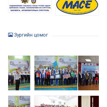
Зургийн цомог