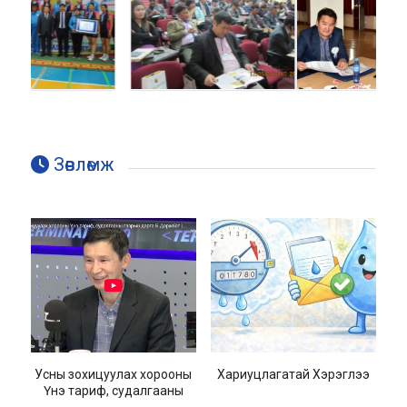
Зөвлөмж
Усны зохицуулах хорооны
Хариуцлагатай Хэрэглээ
Үнэ тариф, судалгааны
газрын дарга Б.Доржбат