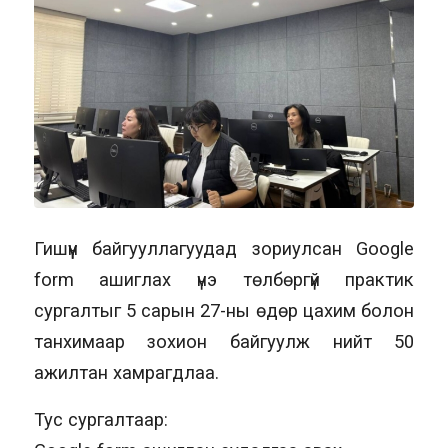
Гишүүн байгууллагуудад зориулсан Google
form ашиглах үнэ төлбөргүй практик
сургалтыг 5 сарын 27-ны өдөр цахим болон
танхимаар зохион байгуулж нийт 50
ажилтан хамрагдлаа.
Тус сургалтаар: