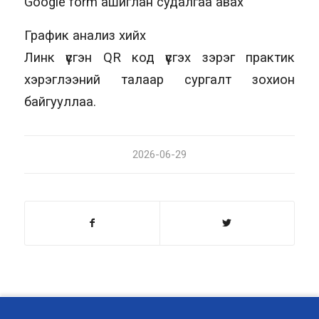
Google form ашиглан судалгаа авах
График анализ хийх
Линк үүсгэн QR код үүсгэх зэрэг практик
хэрэглээний талаар сургалт зохион
байгууллаа.
2026-06-29