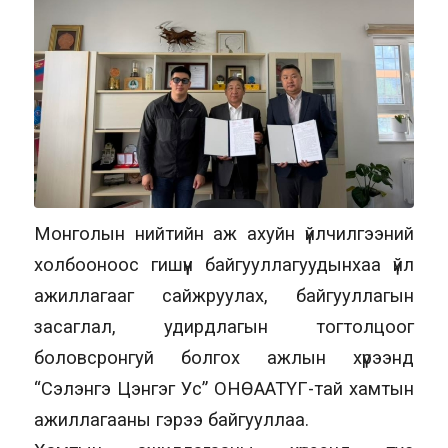
Монголын нийтийн аж ахуйн үйлчилгээний
холбооноос гишүүн байгууллагуудынхаа үйл
ажиллагааг сайжруулах, байгууллагын
засаглал, удирдлагын тогтолцоог
боловсронгуй болгох ажлын хүрээнд
“Сэлэнгэ Цэнгэг Ус” ОНӨААТҮГ-тай хамтын
ажиллагааны гэрээ байгууллаа.