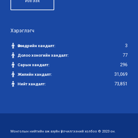
Хэрэглэгч
3
Өнөөдрийн хандалт:
77
Долоо хоногийн хандалт:
296
Сарын хандалт:
31,069
Жилийн хандалт:
73,851
Нийт хандалт:
Монголын нийтийн аж ахуйн үйлчилгээний холбоо © 2023 он.