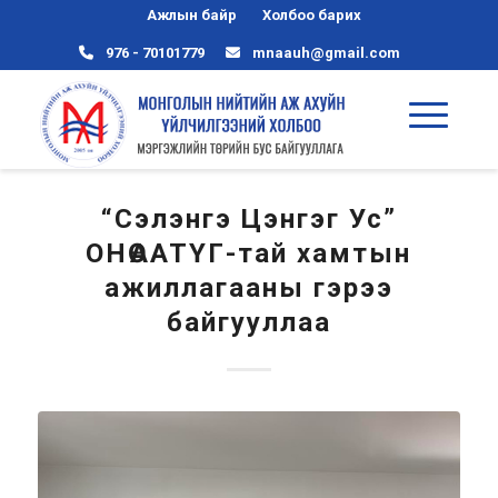
Ажлын байр
Холбоо барих
976 - 70101779
mnaauh@gmail.com
“Сэлэнгэ Цэнгэг Ус”
ОНӨААТҮГ-тай хамтын
ажиллагааны гэрээ
байгууллаа