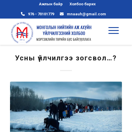
Ажлын байр
Холбоо барих
976 - 70101779
mnaauh@gmail.com
Усны үйлчилгээ зогсвол…?