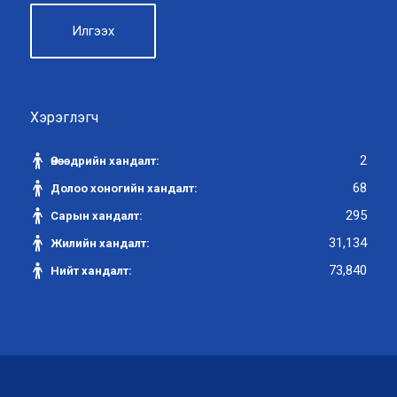
Хэрэглэгч
2
Өнөөдрийн хандалт:
68
Долоо хоногийн хандалт:
295
Сарын хандалт:
31,134
Жилийн хандалт:
73,840
Нийт хандалт: