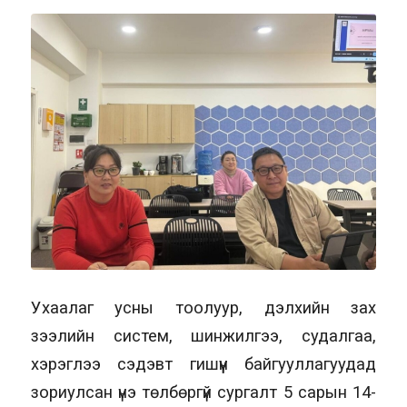
Ухаалаг усны тоолуур, дэлхийн зах
зээлийн систем, шинжилгээ, судалгаа,
хэрэглээ сэдэвт гишүүн байгууллагуудад
зориулсан үнэ төлбөргүй сургалт 5 сарын 14-