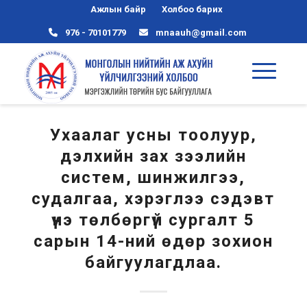
Ажлын байр
Холбоо барих
976 - 70101779
mnaauh@gmail.com
Ухаалаг усны тоолуур,
дэлхийн зах зээлийн
систем, шинжилгээ,
судалгаа, хэрэглээ сэдэвт
үнэ төлбөргүй сургалт 5
сарын 14-ний өдөр зохион
байгуулагдлаа.