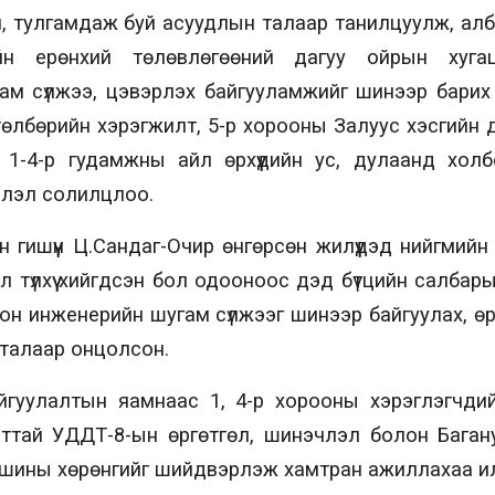
, тулгамдаж буй асуудлын талаар танилцуулж, албан
ийн ерөнхий төлөвлөгөөний дагуу ойрын хуга
ам сүлжээ, цэвэрлэх байгууламжийг шинээр барих 
өлбөрийн хэрэгжилт, 5-р хорооны Залуус хэсгийн 
 1-4-р гудамжны айл өрхүүдийн ус, дулаанд хол
лэл солилцлоо.
 гишүүн Ц.Сандаг-Очир өнгөрсөн жилүүдэд нийгмийн
 түлхүү хийгдсэн бол одооноос дэд бүтцийн салбар
сон инженерийн шугам сүлжээг шинээр байгуулах, ө
 талаар онцолсон.
айгуулалтын яамнаас 1, 4-р хорооны хэрэглэгчдий
лттай УДДТ-8-ын өргөтгөл, шинэчлэл болон Баган
шины хөрөнгийг шийдвэрлэж хамтран ажиллахаа и