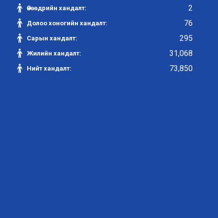
2
Өнөөдрийн хандалт:
76
Долоо хоногийн хандалт:
295
Сарын хандалт:
31,068
Жилийн хандалт:
73,850
Нийт хандалт: