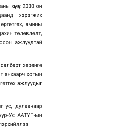
ы хүмүүс 2030 он
цаанд хэрэгжих
өргөтгөх, амины
дахин төлөвлөлт,
босон ажлуудтай
 салбарт хөрөнгө
ыг анхаарч хотын
ргөтгөх ажлуудыг
г ус, дулаанаар
уур-Ус ААТҮГ-ын
лэрхийллээ