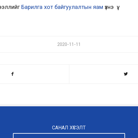
дээллийг
Барилга хот байгуулалтын яам
үзнэ үү.
2020-11-11
САНАЛ ХҮСЭЛТ