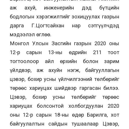
аж ахуй, инженерийн дэд бүтцийн
бодлогын хэрэгжилтийг зохицуулах газрын
дарга Г.Цогтсайхан нар сэтгүүлчдэд
мэдээлэл өглөө.
Монгол Улсын Засгийн газрын 2020 оны
12-р сарын 13-ны өдрийн 211 тоот
тогтоолоор айл өрхийн болон зарим
үйлдвэр, аж ахуйн нэгж, байгууллагын
цэвэр, бохир усны үйлчилгээний төлбөрийг
төрөөс хариуцах шийдвэр гаргасан билээ.
Цэвэр, бохир усны төлбөрийг төрөөс
хариуцах болсонтой холбогдуулан 2020
оны 12-р сарын 18-ны өдөр Барилга, хот
байгуулалтын сайдын тушаалаар Цэвэр,