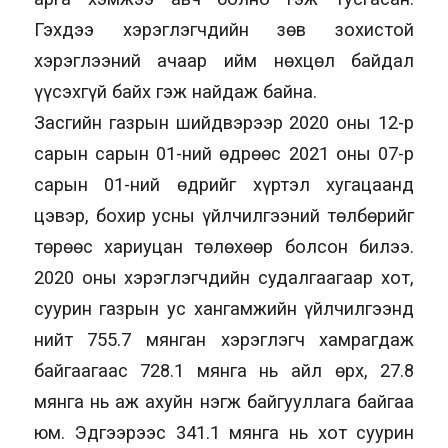
Гэхдээ хэрэглэгчдийн зөв зохистой
хэрэглээний ачаар ийм нөхцөл байдал
үүсэхгүй байх гэж найдаж байна.
Засгийн газрын шийдвэрээр 2020 оны 12-р
сарын сарын 01-ний өдрөөс 2021 оны 07-р
сарын 01-ний өдрийг хүртэл хугацаанд
цэвэр, бохир усны үйлчилгээний төлбөрийг
төрөөс хариуцан төлөхөөр болсон билээ.
2020 оны хэрэглэгчдийн судалгаагаар хот,
суурин газрын ус хангамжийн үйлчилгээнд
нийт 755.7 мянган хэрэглэгч хамрагдаж
байгаагаас 728.1 мянга нь айл өрх, 27.8
мянга нь аж ахуйн нэгж байгууллага байгаа
юм. Эдгээрээс 341.1 мянга нь хот суурин