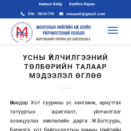
Ажлын байр
Холбоо барих
976 - 70101779
mnaauh@gmail.com
УСНЫ ҮЙЛЧИЛГЭЭНИЙ
ТӨЛБӨРИЙН ТАЛААР
МЭДЭЭЛЭЛ ӨГЛӨӨ
Өнөөдөр Хот суурины ус хангамж, ариутгах
татуургын ашиглалт, үйлчилгээг
зохицуулах зөвлөлийн дарга Ж.Батсуурь,
Барилга, хот байгуулалтын яамны Нийтийн