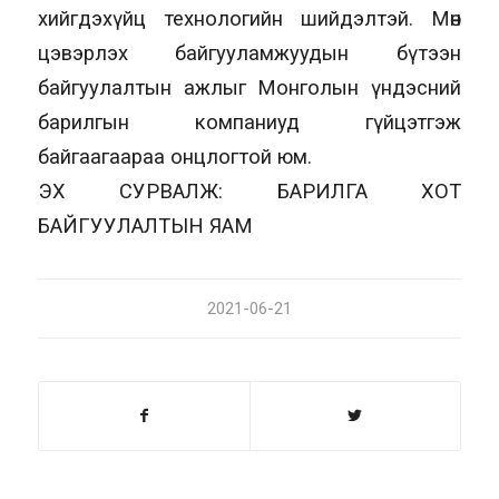
хийгдэхүйц технологийн шийдэлтэй. Мөн
цэвэрлэх байгууламжуудын бүтээн
байгуулалтын ажлыг Монголын үндэсний
барилгын компаниуд гүйцэтгэж
байгаагаараа онцлогтой юм.
ЭХ СУРВАЛЖ: БАРИЛГА ХОТ
БАЙГУУЛАЛТЫН ЯАМ
2021-06-21