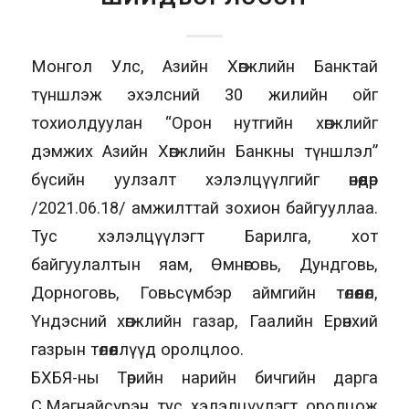
Монгол Улс, Азийн Хөгжлийн Банктай
түншлэж эхэлсний 30 жилийн ойг
тохиолдуулан “Орон нутгийн хөгжлийг
дэмжих Азийн Хөгжлийн Банкны түншлэл”
бүсийн уулзалт хэлэлцүүлгийг өнөөдөр
/2021.06.18/ амжилттай зохион байгууллаа.
Тус хэлэлцүүлэгт Барилга, хот
байгуулалтын яам, Өмнөговь, Дундговь,
Дорноговь, Говьсүмбэр аймгийн төлөөлөл,
Үндэсний хөгжлийн газар, Гаалийн Ерөнхий
газрын төлөөллүүд оролцлоо.
БХБЯ-ны Төрийн нарийн бичгийн дарга
С.Магнайсүрэн тус хэлэлцүүлэгт оролцож