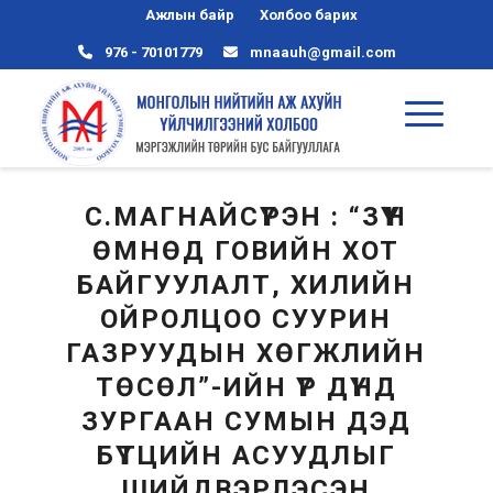
Ажлын байр
Холбоо барих
976 - 70101779
mnaauh@gmail.com
С.МАГНАЙСҮРЭН : “ЗҮҮН
ӨМНӨД ГОВИЙН ХОТ
БАЙГУУЛАЛТ, ХИЛИЙН
ОЙРОЛЦОО СУУРИН
ГАЗРУУДЫН ХӨГЖЛИЙН
ТӨСӨЛ”-ИЙН ҮР ДҮНД
ЗУРГААН СУМЫН ДЭД
БҮТЦИЙН АСУУДЛЫГ
ШИЙДВЭРЛЭСЭН