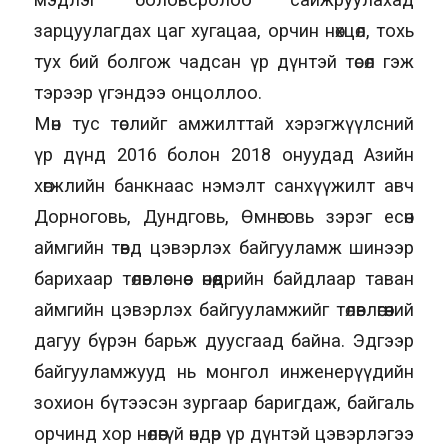
зарцуулагдах цаг хугацаа, орчин нөхцөл, тохь
тух бий болгож чадсан үр дүнтэй төсөл гэж
тэрээр үгэндээ онцоллоо.
Мөн тус төслийг амжилттай хэрэгжүүлсний
үр дүнд 2016 болон 2018 онуудад Азийн
хөгжлийн банкнаас нэмэлт санхүүжилт авч
Дорноговь, Дундговь, Өмнөговь зэрэг есөн
аймгийн төвд цэвэрлэх байгууламж шинээр
барихаар төлөвлөснөөс өнөөдрийн байдлаар таван
аймгийн цэвэрлэх байгууламжийг төлөвлөгөөний
дагуу бүрэн барьж дуусгаад байна. Эдгээр
байгууламжууд нь монгол инженерүүдийн
зохион бүтээсэн зургаар баригдаж, байгаль
орчинд хор нөлөөгүй өндөр үр дүнтэй цэвэрлэгээ