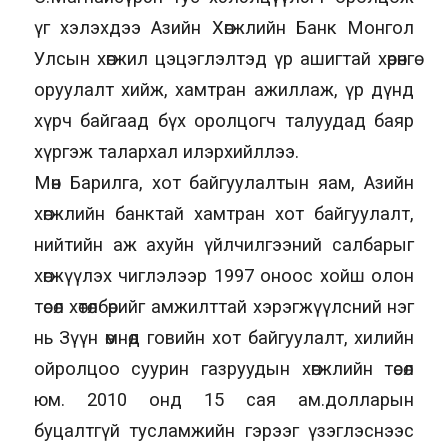
үг хэлэхдээ Азийн Хөгжлийн Банк Монгол
Улсын хөгжил цэцэглэлтэд үр ашигтай хөрөнгө
оруулалт хийж, хамтран ажиллаж, үр дүнд
хүрч байгаад бүх оролцогч талуудад баяр
хүргэж талархал илэрхийллээ.
Мөн Барилга, хот байгуулалтын яам, Азийн
хөгжлийн банктай хамтран хот байгуулалт,
нийтийн аж ахуйн үйлчилгээний салбарыг
хөгжүүлэх чиглэлээр 1997 оноос хойш олон
төсөл хөтөлбөрийг амжилттай хэрэгжүүлсний нэг
нь Зүүн өмнөд говийн хот байгуулалт, хилийн
ойролцоо суурин газруудын хөгжлийн төсөл
юм. 2010 онд 15 сая ам.долларын
буцалтгүй тусламжийн гэрээг үзэглэснээс