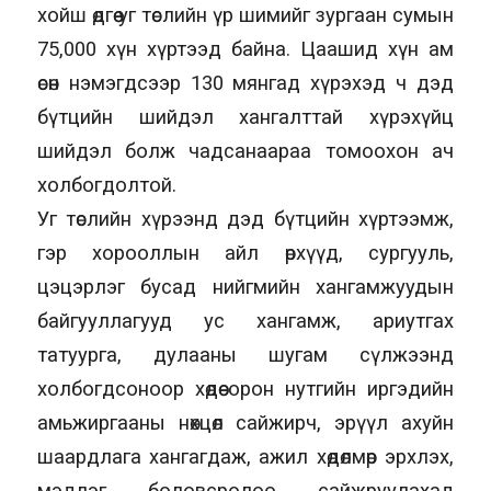
хойш өдгөө уг төслийн үр шимийг зургаан сумын
75,000 хүн хүртээд байна. Цаашид хүн ам
өсөн нэмэгдсээр 130 мянгад хүрэхэд ч дэд
бүтцийн шийдэл хангалттай хүрэхүйц
шийдэл болж чадсанаараа томоохон ач
холбогдолтой.
Уг төслийн хүрээнд дэд бүтцийн хүртээмж,
гэр хорооллын айл өрхүүд, сургууль,
цэцэрлэг бусад нийгмийн хангамжуудын
байгууллагууд ус хангамж, ариутгах
татуурга, дулааны шугам сүлжээнд
холбогдсоноор хөдөө орон нутгийн иргэдийн
амьжиргааны нөхцөл сайжирч, эрүүл ахуйн
шаардлага хангагдаж, ажил хөдөлмөр эрхлэх,
мэдлэг боловсролоо сайжруулахад