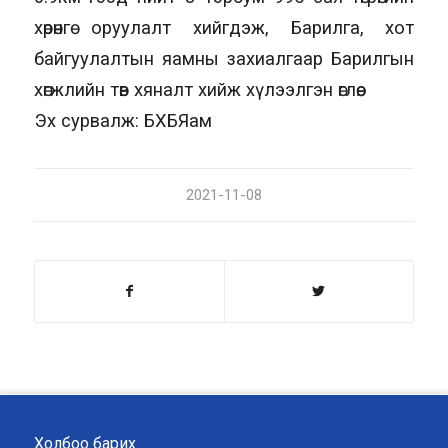
хөрөнгө оруулалт хийгдэж, Барилга, хот
байгуулалтын яамны захиалгаар Барилгын
хөгжлийн төв хяналт хийж хүлээлгэн өглөө.
Эх сурвалж: БХБЯам
2021-11-08
Холбоо барих