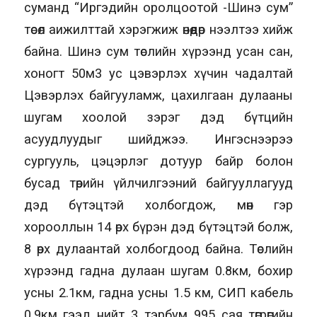
суманд “Иргэдийн оролцоотой -Шинэ сум”
төсөл аижилттай хэрэгжиж өнөөдөр нээлтээ хийж
байна. Шинэ сум төслийн хүрээнд усан сан,
хоногт 50м3 ус цэвэрлэх хүчин чадалтай
Цэвэрлэх байгууламж, цахилгаан дулааны
шугам хоолой зэрэг дэд бүтцийн
асуудлуудыг шийджээ. Ингэснээрээ
сургууль, цэцэрлэг дотуур байр болон
бусад төрийн үйлчилгээний байгууллагууд
дэд бүтэцтэй холбогдож, мөн гэр
хорооллын 14 өрх бүрэн дэд бүтэцтэй болж,
8 өрх дулаантай холбогдоод байна. Төслийн
хүрээнд гадна дулаан шугам 0.8км, бохир
усны 2.1км, гадна усны 1.5 км, СИП кабель
0.9км гээд нийт 3 тэрбум 995 сая төгрөгийн