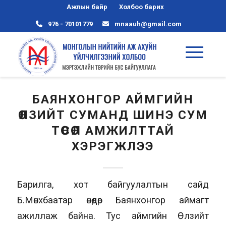
Ажлын байр
Холбоо барих
976 - 70101779
mnaauh@gmail.com
БАЯНХОНГОР АЙМГИЙН
ӨЛЗИЙТ СУМАНД ШИНЭ СУМ
ТӨСӨЛ АМЖИЛТТАЙ
ХЭРЭГЖЛЭЭ
Барилга, хот байгуулалтын сайд
Б.Мөнхбаатар өнөөдөр Баянхонгор аймагт
ажиллаж байна. Тус аймгийн Өлзийт