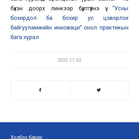
бүхэн доорх линкээр бүртгүүлнэ үү.
“Усны
бохирдол ба бохир ус цэвэрлэх
байгууламжийн инноваци” онол практикын
бага хурал
2022-11-02
Холбоо барих