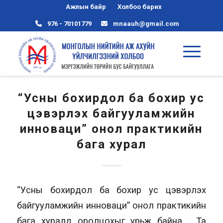
Ажлын байр
Холбоо барих
976 - 70101779
mnaauh@gmail.com
“Усны бохирдол ба бохир ус
цэвэрлэх байгууламжийн
инноваци” онол практикийн
бага хурал
“Усны бохирдол ба бохир ус цэвэрлэх
байгууламжийн инноваци” онол практикийн
бага хуралд оролцохыг урьж байна. Та