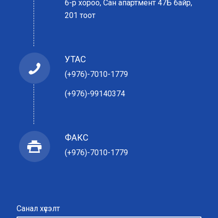
6-р хороо, Сан апартмент 47Б байр,
201 тоот
УТАС
(+976)-7010-1779
(+976)-99140374
ФАКС
(+976)-7010-1779
Санал хүсэлт