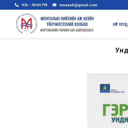
976 - 70101779
mnaauh@gmail.com
HҮҮP ХУУ
Унд