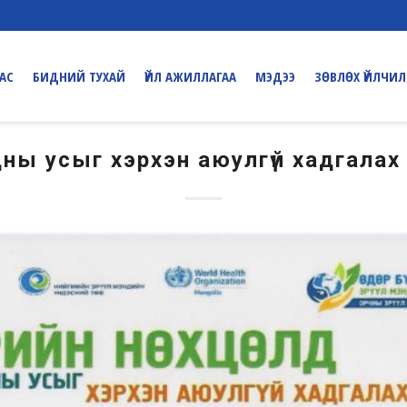
ДАС
БИДНИЙ ТУХАЙ
ҮЙЛ АЖИЛЛАГАА
МЭДЭЭ
ЗӨВЛӨХ ҮЙЛЧИЛ
ны усыг хэрхэн аюулгүй хадгалах