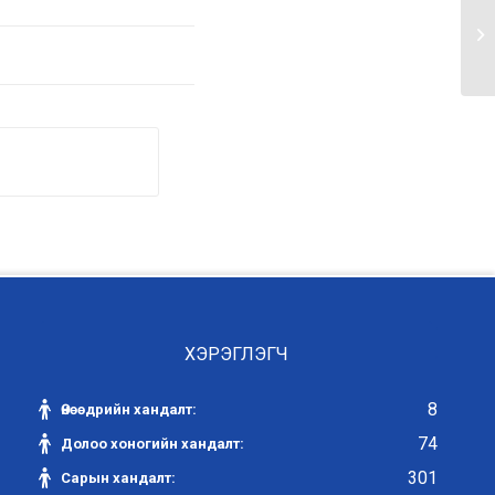
ХЭРЭГЛЭГЧ
8
Өнөөдрийн хандалт:
74
Долоо хоногийн хандалт:
301
Сарын хандалт: