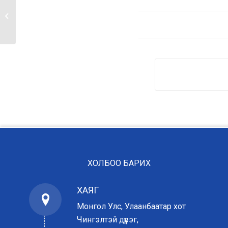
САЛБАРЫН СПОРТЫН
АВАРГА
ШАЛГАРУУЛАХ АРГА...
ХОЛБОО БАРИХ
ХАЯГ
Монгол Улс, Улаанбаатар хот
Чингэлтэй дүүрэг,