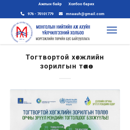
Ажлын байр
Холбоо барих
976 - 70101779
mnaauh@gmail.com
Тогтвортой хөгжлийн
зорилгын төлөө