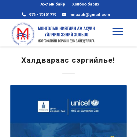
Ажлын байр
Холбоо барих
976 - 70101779
mnaauh@gmail.com
Халдвараас сэргийлье!