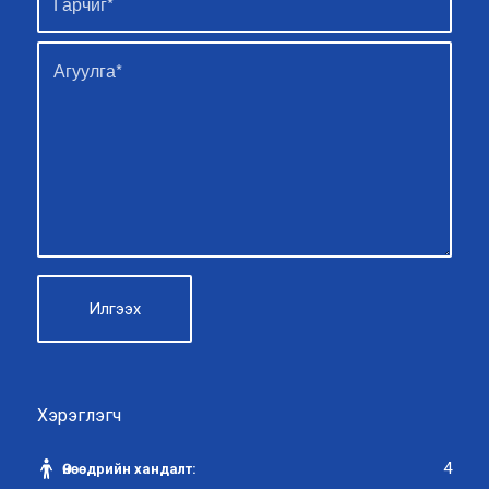
Хэрэглэгч
4
Өнөөдрийн хандалт: