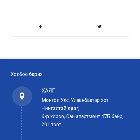
Холбоо барих
ХАЯГ
Монгол Улс, Улаанбаатар хот
Чингэлтэй дүүрэг,
6-р хороо, Сан апартмент 47Б байр,
201 тоот