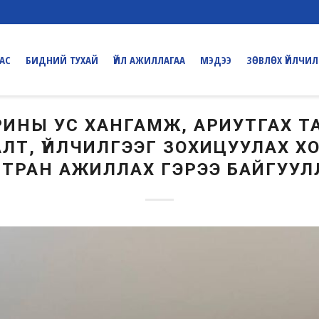
ДАС
БИДНИЙ ТУХАЙ
ҮЙЛ АЖИЛЛАГАА
МЭДЭЭ
ЗӨВЛӨХ ҮЙЛЧИЛ
РИНЫ УС ХАНГАМЖ, АРИУТГАХ 
ЛТ, ҮЙЛЧИЛГЭЭГ ЗОХИЦУУЛАХ Х
ТРАН АЖИЛЛАХ ГЭРЭЭ БАЙГУУЛ