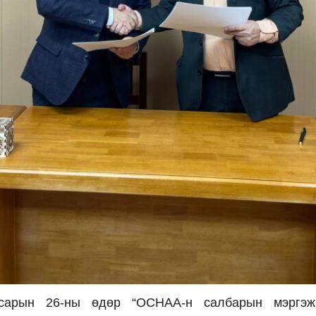
арын 26-ны өдөр “ОСНАА-н салбарын мэргэж