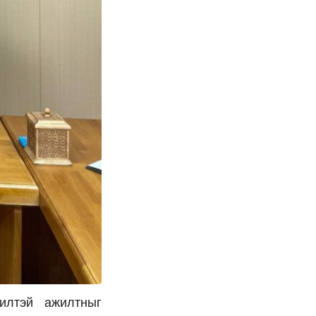
илтэй ажилтныг