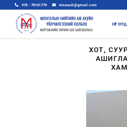
976 - 70101779
mnaauh@gmail.com
HҮҮP ХУУ
ХОТ, СУУ
АШИГЛА
ХАМ