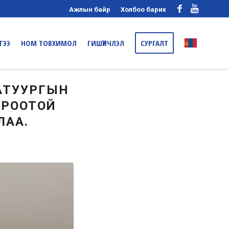
Ажлын байр
Холбоо барих
ГЭЭ
НОМ ТОВХИМОЛ
ГИШҮҮНЧЛЭЛ
СУРГАЛТ
ТАТУУРГЫН
ОРООТОЙ
ЛАА.