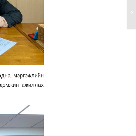
адна мэргэжлийн
 дэмжин ажиллах