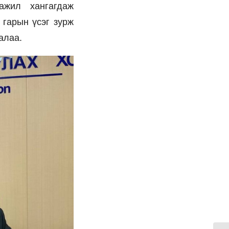
ажил хангагдаж
 гарын үсэг зурж
алаа.