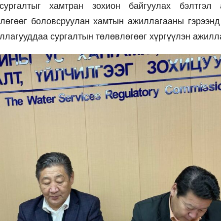
 сургалтыг хамтран зохион байгуулах бэлтгэл 
лөгөөг боловсруулан хамтын ажиллагааны гэрээнд
ллагууддаа сургалтын төлөвлөгөөг хүргүүлэн ажилл