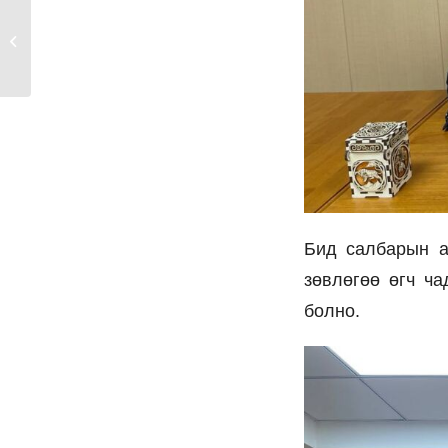
2023 ОНЫ 12 САРЫН
26-НЫ ӨДӨР
Холбооныхоо МУ-ын...
Бид салбарын а
зөвлөгөө өгч ч
болно.