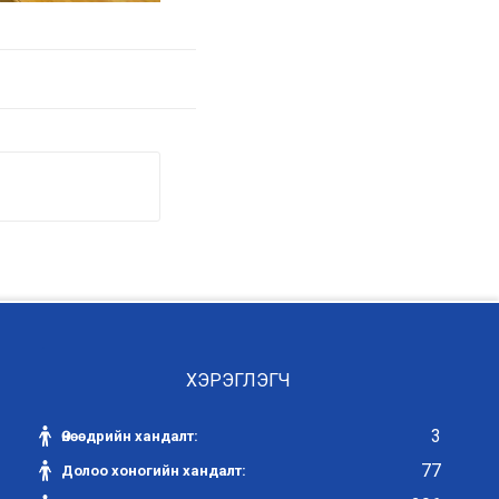
ХЭРЭГЛЭГЧ
3
Өнөөдрийн хандалт:
77
Долоо хоногийн хандалт: