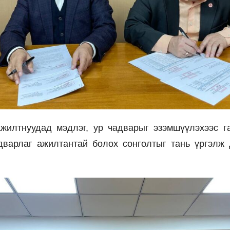
жилтнуудад мэдлэг, ур чадварыг эзэмшүүлэхээс г
адварлаг ажилтантай болох сонголтыг тань үргэлж