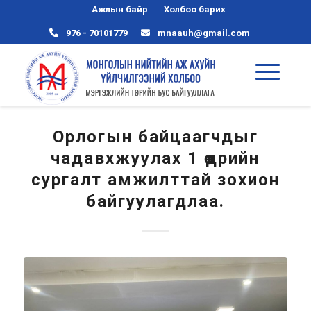
Ажлын байр
Холбоо барих
976 - 70101779
mnaauh@gmail.com
Орлогын байцаагчдыг
чадавхжуулах 1 өдрийн
сургалт амжилттай зохион
байгуулагдлаа.