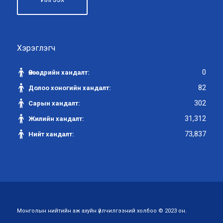
Хэрэглэгч
0
Өнөөдрийн хандалт:
82
Долоо хоногийн хандалт:
302
Сарын хандалт:
31,312
Жилийн хандалт:
73,837
Нийт хандалт:
Монголын нийтийн аж ахуйн үйлчилгээний холбоо © 2023 он.