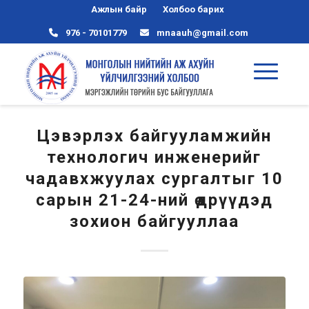
Ажлын байр
Холбоо барих
976 - 70101779
mnaauh@gmail.com
Цэвэрлэх байгууламжийн
технологич инженерийг
чадавхжуулах сургалтыг 10
сарын 21-24-ний өдрүүдэд
зохион байгууллаа