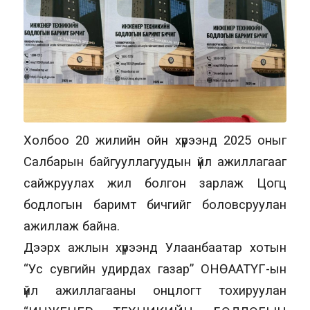
Холбоо 20 жилийн ойн хүрээнд 2025 оныг
Салбарын байгууллагуудын үйл ажиллагааг
сайжруулах жил болгон зарлаж Цогц
бодлогын баримт бичгийг боловсруулан
ажиллаж байна.
Дээрх ажлын хүрээнд Улаанбаатар хотын
“Ус сувгийн удирдах газар” ОНӨААТҮГ-ын
үйл ажиллагааны онцлогт тохируулан