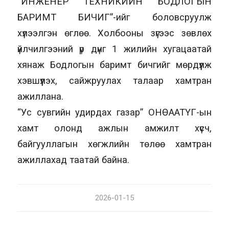
“ИНЖЕНЕР ТЕХНИКИЙН БОДЛОГЫН
БАРИМТ БИЧИГ”-ийг боловсруулж
хүлээлгэн өглөө. Холбооны зүгээс зөвлөх
үйлчилгээний үр дүнг 1 жилийн хугацаатай
хянаж Бодлогын баримт бичгийг мөрдүүлж
хэвшүүлэх, сайжруулах талаар хамтран
ажиллана.
“Ус сувгийн удирдах газар” ОНӨААТҮГ-ын
хамт олонд ажлын амжилт хүсч,
байгууллагын хөгжлийн төлөө хамтран
ажиллахад таатай байна.
2026-01-15