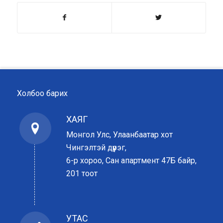
Холбоо барих
ХАЯГ
Монгол Улс, Улаанбаатар хот
Чингэлтэй дүүрэг,
6-р хороо, Сан апартмент 47Б байр,
201 тоот
УТАС