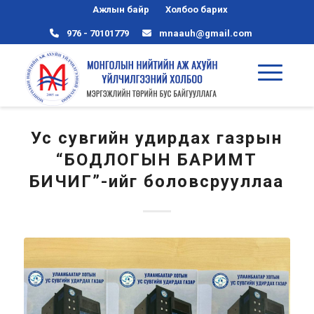
Ажлын байр
Холбоо барих
976 - 70101779
mnaauh@gmail.com
Ус сувгийн удирдах газрын
“БОДЛОГЫН БАРИМТ
БИЧИГ”-ийг боловсрууллаа