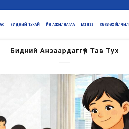
ДАС
БИДНИЙ ТУХАЙ
ҮЙЛ АЖИЛЛАГАА
МЭДЭЭ
ЗӨВЛӨХ ҮЙЛЧИЛ
Бидний Анзаардаггүй Тав Тух