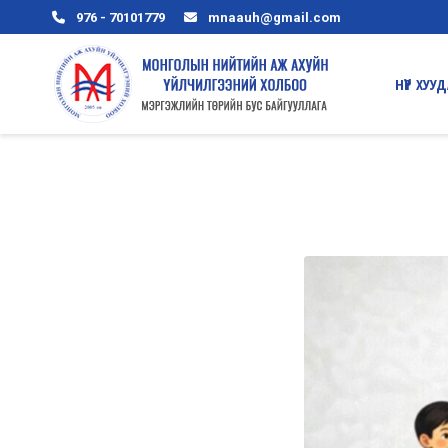
976 - 70101779
mnaauh@gmail.com
HҮҮP ХУУ