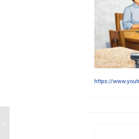
https://www.yo
“Дархан ус суваг” ХК-
ийн үйл ажиллагаатай...