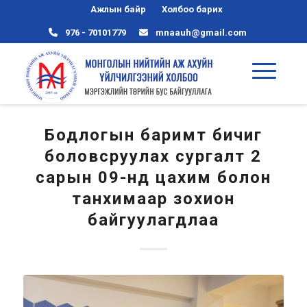
Ажлын байр
Холбоо барих
976 - 70101779
mnaauh@gmail.com
Бодлогын баримт бичиг
боловсруулах сургалт 2
сарын 09-нд цахим болон
танхимаар зохион
байгуулагдлаа