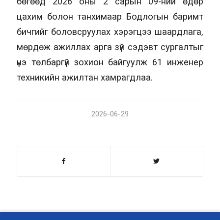
бөгөөд 2026 оны 2 сарын 09-ний өдөр
цахим болон танхимаар Бодлогын баримт
бичгийг боловсруулах хэрэгцээ шаардлага,
мөрдөж ажиллах арга зүй сэдэвт сургалтыг
үнэ төлбаргүй зохион байгуулж 61 инженер
техникийн ажилтан хамрагдлаа.
2026-06-29