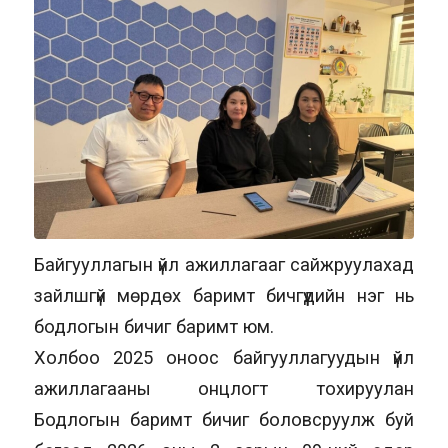
Байгууллагын үйл ажиллагааг сайжруулахад
зайлшгүй мөрдөх баримт бичгүүдийн нэг нь
бодлогын бичиг баримт юм.
Холбоо 2025 оноос байгууллагуудын үйл
ажиллагааны онцлогт тохируулан
Бодлогын баримт бичиг боловсруулж буй