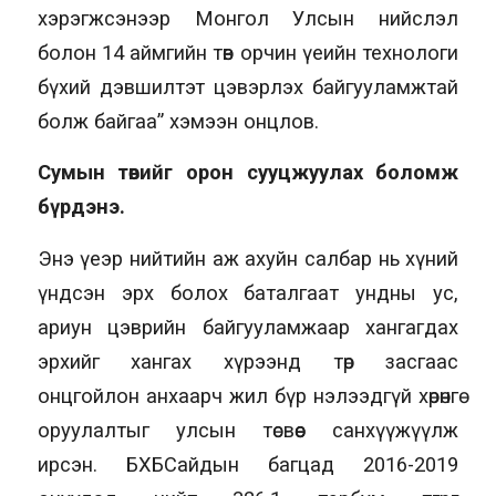
хэрэгжсэнээр Монгол Улсын нийслэл
болон 14 аймгийн төв орчин үеийн технологи
бүхий дэвшилтэт цэвэрлэх байгууламжтай
болж байгаа” хэмээн онцлов.
Сумын төвийг орон сууцжуулах боломж
бүрдэнэ.
Энэ үеэр нийтийн аж ахуйн салбар нь хүний
үндсэн эрх болох баталгаат ундны ус,
ариун цэврийн байгууламжаар хангагдах
эрхийг хангах хүрээнд төр засгаас
онцгойлон анхаарч жил бүр нэлээдгүй хөрөнгө
оруулалтыг улсын төсвөөс санхүүжүүлж
ирсэн. БХБСайдын багцад 2016-2019