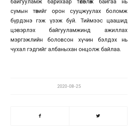
байгууламж барихаар төлөвлөж байгаа нь
сумын төвийг орон сууцжуулах боломж
бүрдэнэ гэж үзэж буй. Тиймээс цаашид
цэвэрлэх байгууламжинд ажиллах
мэргэжлийн боловсон хүчин бэлдэх нь
чухал гэдгийг албаныхан онцолж байлаа.
2020-08-25