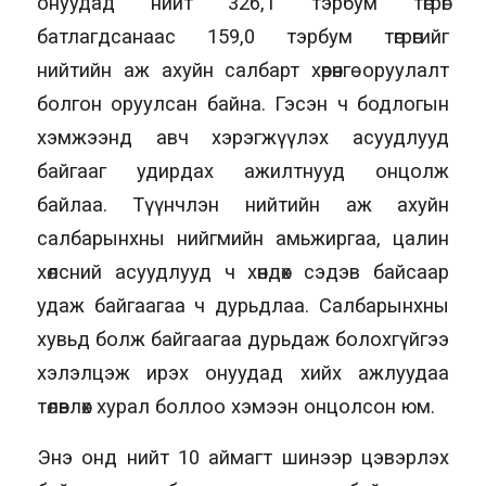
онуудад нийт 326,1 тэрбум төгрөг
батлагдсанаас 159,0 тэрбум төгрөгийг
нийтийн аж ахуйн салбарт хөрөнгө оруулалт
болгон оруулсан байна. Гэсэн ч бодлогын
хэмжээнд авч хэрэгжүүлэх асуудлууд
байгааг удирдах ажилтнууд онцолж
байлаа. Түүнчлэн нийтийн аж ахуйн
салбарынхны нийгмийн амьжиргаа, цалин
хөлсний асуудлууд ч хөндөх сэдэв байсаар
удаж байгаагаа ч дурьдлаа. Салбарынхны
хувьд болж байгаагаа дурьдаж болохгүйгээ
хэлэлцэж ирэх онуудад хийх ажлуудаа
төлөвлөх хурал боллоо хэмээн онцолсон юм.
Энэ онд нийт 10 аймагт шинээр цэвэрлэх