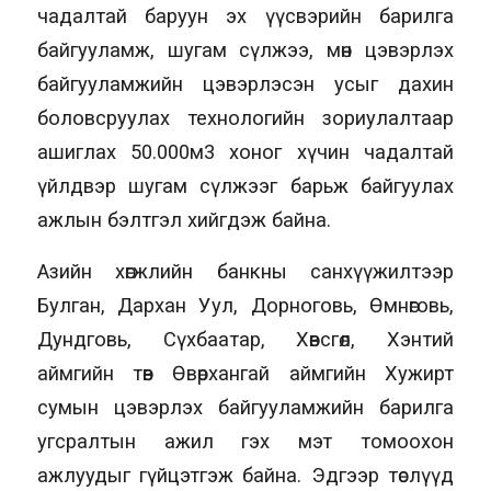
чадалтай баруун эх үүсвэрийн барилга
байгууламж, шугам сүлжээ, мөн цэвэрлэх
байгууламжийн цэвэрлэсэн усыг дахин
боловсруулах технологийн зориулалтаар
ашиглах 50.000м3 хоног хүчин чадалтай
үйлдвэр шугам сүлжээг барьж байгуулах
ажлын бэлтгэл хийгдэж байна.
Азийн хөгжлийн банкны санхүүжилтээр
Булган, Дархан Уул, Дорноговь, Өмнөговь,
Дундговь, Сүхбаатар, Хөвсгөл, Хэнтий
аймгийн төв Өвөрхангай аймгийн Хужирт
сумын цэвэрлэх байгууламжийн барилга
угсралтын ажил гэх мэт томоохон
ажлуудыг гүйцэтгэж байна. Эдгээр төслүүд