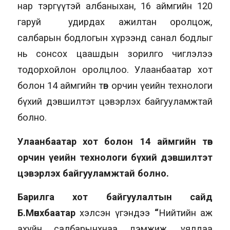
нар тэргүүтэй албаныхан, 16 аймгийн 120
гаруй удирдах ажилтан оролцож,
салбарын бодлогын хүрээнд санал бодлыг
нь сонсох цаашдын зорилго чиглэлээ
тодорхойлон оролцлоо. Улаанбаатар хот
болон 14 аймгийн төв орчин үеийн технологи
бүхий дэвшилтэт цэвэрлэх байгууламжтай
болно.
Улаанбаатар хот болон 14 аймгийн төв
орчин үеийн технологи бүхий дэвшилтэт
цэвэрлэх байгууламжтай болно.
Барилга хот байгуулалтын сайд
Б.Мөнхбаатар
хэлсэн үгэндээ
“
Нийтийн аж
ахуйн салбарынхнаа дэмжиж, уялдаа