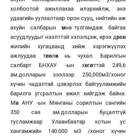
холбоотой ажиллахаа илэрхийлж, энэ
удаагийн уулзалтаар орон сууц, нийтийн аж
ахуйн салбарын өмнө тулгамдаж байгаа
асуудлуудыг нээлттэй хэлэлцэж, ирэх дөрвөн
жилийн хугацаанд хийж хэрэгжүүлэх
ажлуудаа төлөвлөх нь чухал. Барилгын
салбарт БНХАУ -ын хөнгөлттэй 249,6
ам.долларын зээлээр 250,000м3/хоног
хүчин чадалтай цэвэрлэх байгууламжийн
барилга угсралтын ажил хийгдэж байна.
Мөн АНУ -ын Мянганы сорилтын сангийн
350 сая ам.долларын буцалтгүй
тусламжаар Улаанбаатар хотын ус
хангамжийн 140.000 м3 /хоног хүчин