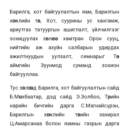
Барилга, хот байгуулалтын яам, Барилгын
хөгжлийн төв, Хот, суурины ус хангамж,
ариутгах татуургын ашиглалт, үйлчилгээг
зохицуулах зөвлөлөөс хамтран Орон сууц,
нийтийн аж ахуйн салбарын удирдах
ажилтнуудын уулзалт, семнарыг Төв
аймгийн Зуунмод суманд зохион
байгууллаа.
Тус зөвлөгөөнд Барилга, хот байгуулалтын сайд
Б.Мөнхбаатар, дэд сайд Э.Золбоо, Төрийн
нарийн бичгийн дарга С.Магнайсүрэн,
Барилгын хөгжлийн төвийн захирал
Ц.Амарсанаа болон яамны газрын дарга