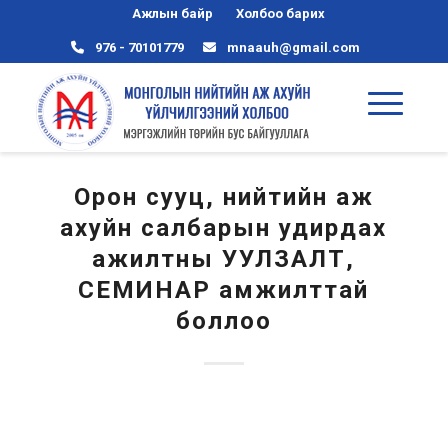
Ажлын байр
Холбоо барих
976 - 70101779
mnaauh@gmail.com
Орон сууц, нийтийн аж
ахуйн салбарын удирдах
ажилтны УУЛЗАЛТ,
СЕМИНАР амжилттай
боллоо