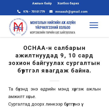
Ажлын байр
Холбоо барих
976 - 70101779
mnaauh@gmail.com
ОСНАА-н салбарын
ажилтнуудад 9, 10 сард
зохион байгуулах сургалтын
бүртгэл явагдаж байна.
Та бүхэнд энэ өдрийн мэнд хүргэж ажлын
амжилт хүсье.
Сургалтад доорх линкээр бүртгүүлнэ үү.