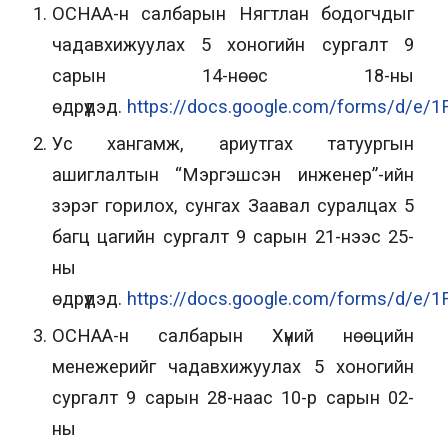
ОСНАА-н салбарын Нягтлан бодогчдыг
чадавхижуулах 5 хоногийн сургалт 9
сарын 14-нөөс 18-ны
өдрүүдэд.
https://docs.google.com/forms/d/e
Ус хангамж, ариутгах татуургын
ашиглалтын “Мэргэшсэн инженер”-ийн
зэрэг горилох, сунгах Заавал суралцах 5
багц цагийн сургалт 9 сарын 21-нээс 25-
ны
өдрүүдэд.
https://docs.google.com/forms/d/
ОСНАА-н салбарын Хүний нөөцийн
менежерийг чадавхижуулах 5 хоногийн
сургалт 9 сарын 28-наас 10-р сарын 02-
ны