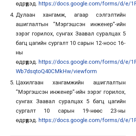
өдрүүдэд.
https://docs.google.com/forms/d/e/
Дулаан хангамж, агаар сэлгэлтийн
ашиглалтын “Мэргэшсэн инженер”-ийн
зэрэг горилох, сунгах Заавал суралцах 5
багц цагийн сургалт 10 сарын 12-ноос 16-
ны
өдрүүдэд.
https://docs.google.com/forms/d/e
Wb7dsqtoQ40CMkHw/viewform
Цахилгаан хангамжийн ашиглалтын
“Мэргэшсэн инженер”-ийн зэрэг горилох,
сунгах Заавал суралцах 5 багц цагийн
сургалт 10 сарын 19-нөөс 23-ны
өдрүүдэд.
https://docs.google.com/forms/d/