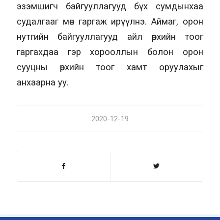
эзэмшигч байгууллагууд бүх сумдынхаа
судалгааг мөн гаргаж ирүүлнэ. Аймаг, орон
нутгийн байгууллагууд айл өрхийн тоог
гаргахдаа гэр хорооллын болон орон
сууцны өрхийн тоог хамт оруулахыг
анхаарна уу.
2020-12-19