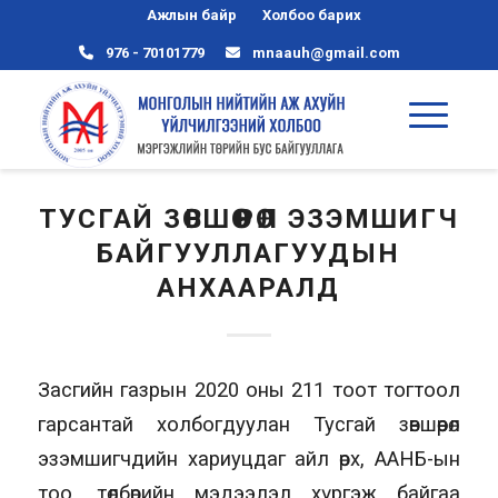
Ажлын байр
Холбоо барих
976 - 70101779
mnaauh@gmail.com
ТУСГАЙ ЗӨВШӨӨРӨЛ ЭЗЭМШИГЧ
БАЙГУУЛЛАГУУДЫН
АНХААРАЛД
Засгийн газрын 2020 оны 211 тоот тогтоол
гарсантай холбогдуулан Тусгай зөвшөөрөл
эзэмшигчдийн хариуцдаг айл өрх, ААНБ-ын
тоо, төлбөрийн мэдээлэл хүргэж байгаа