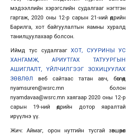
мэдээллийн хэрэгслийн судалгааг нэгтгэн
гаргаж, 2020 оны 12-р сарын 21-ний өдрийн
Барилга, хот байгуулалтын яамны хуралд
танилцуулахаар болсон.
Иймд тус судалгааг
ХОТ, СУУРИНЫ УС
ХАНГАМЖ, АРИУТГАХ ТАТУУРГЫН
АШИГЛАЛТ, ҮЙЛЧИЛГЭЭГ ЗОХИЦУУЛАХ
ЗӨВЛӨЛ
веб сайтаас татан авч, бөглөөд
nyamsuren@wsrc.mn болон
nyamdavaa@wsrc.mn хаягаар 2020 оны 12-р
сарын 19-ний өдрийн дотор яаралтай
ирүүлнэ үү.
Жич: Аймаг, орон нутгийн тусгай зөвшөөрөл