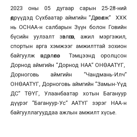
2023 оны 05 дугаар сарын 25-28-ний
өдрүүдэд Сүхбаатар аймгийн “Дөрвөлж” ХХК
нь ОСНАА-н салбарын Зүүн болон Говийн
бүсийн уулзалт зөвлөгөөн, ажил мэргэжил,
спортын арга хэмжээг амжилттай зохион
байгуулж өндөрлөлөө. Тэмцээнд оролцсон
Дорнод аймгийн “Дорнод НАА” ОНӨААТҮГ,
Дорноговь аймгийн “Чандмань-Илч”
ОНӨААТҮГ, Дорноговь аймгийн “Замын-Үүд
ДС” ТӨҮГ, Улаанбаатар хотын Багануур
дүүрэг “Багануур-Ус” ААТҮГ зэрэг НАА-н
байгууллагууддаа ажлын амжилт хүсье.