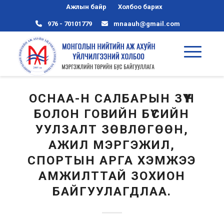
Ажлын байр
Холбоо барих
976 - 70101779
mnaauh@gmail.com
ОСНАА-Н САЛБАРЫН ЗҮҮН
БОЛОН ГОВИЙН БҮСИЙН
УУЛЗАЛТ ЗӨВЛӨГӨӨН,
АЖИЛ МЭРГЭЖИЛ,
СПОРТЫН АРГА ХЭМЖЭЭ
АМЖИЛТТАЙ ЗОХИОН
БАЙГУУЛАГДЛАА.