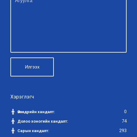
Хэрэглэгч
0
Өнөөдрийн хандалт:
74
Долоо хоногийн хандалт:
293
Сарын хандалт: