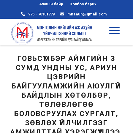
Ажлын байр
Холбоо барих
976 - 70101779
mnaauh@gmail.com
ГОВЬСҮМБЭР АЙМГИЙН 3
СУМД УНДНЫ УС, АРИУН
ЦЭВРИЙН
БАЙГУУЛАМЖИЙН АЮУЛГҮЙ
БАЙДЛЫН ХӨТӨЛБӨР,
ТӨЛӨВЛӨГӨӨ
БОЛОВСРУУЛАХ СУРГАЛТ,
ЗӨВЛӨХ ҮЙЛЧИЛГЭЭГ
АМЖИЛТТАЙ ХЭРЭГЖҮҮЛЛЭЭ.