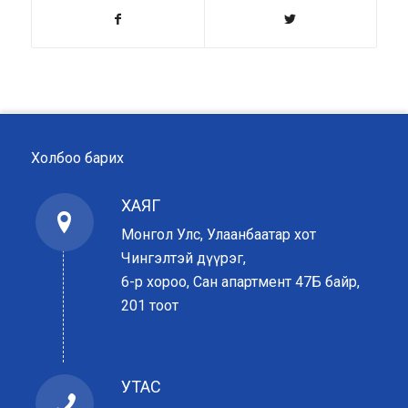
Холбоо барих
ХАЯГ
Монгол Улс, Улаанбаатар хот
Чингэлтэй дүүрэг,
6-р хороо, Сан апартмент 47Б байр,
201 тоот
УТАС