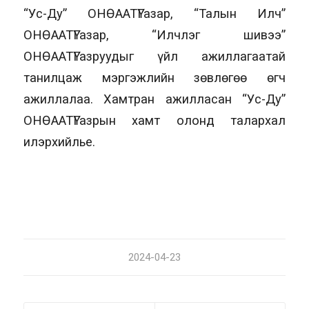
“Ус-Ду” ОНӨААТҮГазар, “Талын Илч”
ОНӨААТҮГазар, “Илчлэг шивээ”
ОНӨААТҮГазруудыг үйл ажиллагаатай
танилцаж мэргэжлийн зөвлөгөө өгч
ажиллалаа. Хамтран ажилласан “Ус-Ду”
ОНӨААТҮГазрын хамт олонд талархал
илэрхийлье.
2024-04-23