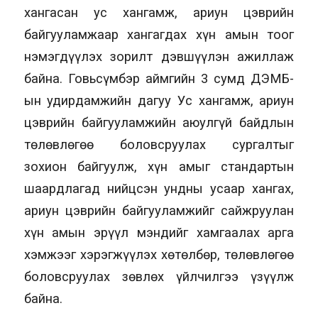
хангасан ус хангамж, ариун цэврийн
байгууламжаар хангагдах хүн амын тоог
нэмэгдүүлэх зорилт дэвшүүлэн ажиллаж
байна. Говьсүмбэр аймгийн 3 сумд ДЭМБ-
ын удирдамжийн дагуу Ус хангамж, ариун
цэврийн байгууламжийн аюулгүй байдлын
төлөвлөгөө боловсруулах сургалтыг
зохион байгуулж, хүн амыг стандартын
шаардлагад нийцсэн ундны усаар хангах,
ариун цэврийн байгууламжийг сайжруулан
хүн амын эрүүл мэндийг хамгаалах арга
хэмжээг хэрэгжүүлэх хөтөлбөр, төлөвлөгөө
боловсруулах зөвлөх үйлчилгээ үзүүлж
байна.