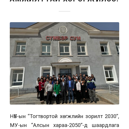
НҮБ-ын “Тогтвортой хөгжлийн зорилт 2030”,
МУ-ын “Алсын хараа-2050”-д шаардлага