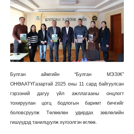
Булган аймгийн “Булган МЭЭЖ”
ОНӨААТҮГазартай
2025 оны 11 сард байгуулсан
гэрээний дагуу үйл ажллагааны онцлогт
тохируулан цогц бодлогын баримт бичгийг
боловсруулж Төлөөлөн удирдах зөвлөлийн
гишүүдэд танилцуулж хүлээлгэн өглөө.