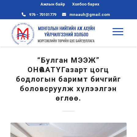
Ажлын байр
Холбоо барих
976 - 70101779
mnaauh@gmail.com
“Булган МЭЭЖ”
ОНӨААТҮГазарт цогц
бодлогын баримт бичгийг
боловсруулж хүлээлгэн
өглөө.