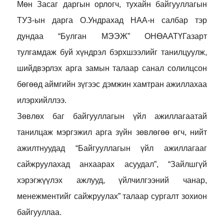
Мөн Засаг даргын орлогч, тухайн байгууллагын
ТУЗ-ын дарга О.Ундрахад НАА-н салбар тэр
дундаа “Булган МЭЭЖ” ОНӨААТҮГазарт
тулгамдаж буй хүндрэл бэрхшээлийг танилцуулж,
шийдвэрлэх арга замын талаар санал солилцсон
бөгөөд аймгийн зүгээс дэмжин хамтран ажиллахаа
илэрхийллээ.
Зөвлөх баг байгууллагын үйл ажиллагаатай
танилцаж мэргэжил арга зүйн зөвлөгөө өгч, нийт
ажилтнуудад “Байгууллагын үйл ажиллагааг
сайжруулахад анхаарах асуудал”, “Зайлшгүй
хэрэгжүүлэх ажлууд, үйлчилгээний чанар,
менежментийг сайжруулах” талаар сургалт зохион
байгууллаа.