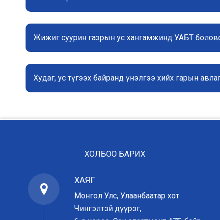
Жижиг суурин газрын ус хангамжинд УАБТ боловс
Худаг, ус түгээх байранд үнэлгээ хийх гарын авла
ХОЛБОО БАРИХ
ХАЯГ
Монгол Улс, Улаанбаатар хот
Чингэлтэй дүүрэг,