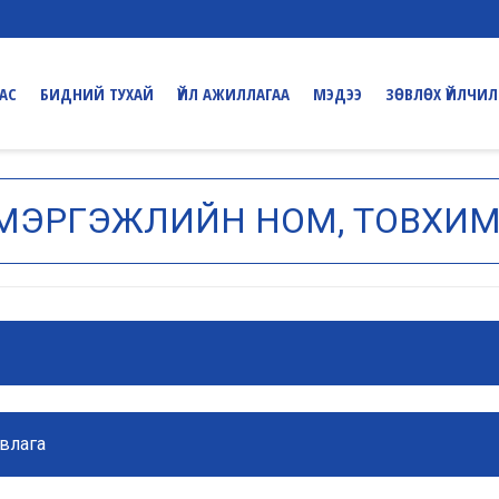
ДАС
БИДНИЙ ТУХАЙ
ҮЙЛ АЖИЛЛАГАА
МЭДЭЭ
ЗӨВЛӨХ ҮЙЛЧИЛ
МЭРГЭЖЛИЙН НОМ, ТОВХИ
авлага