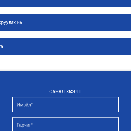
руулах нь
га
САНАЛ ХҮСЭЛТ