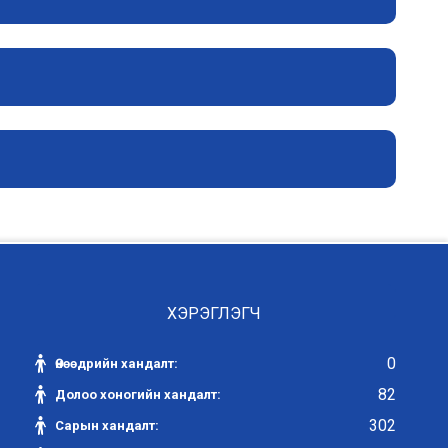
ХЭРЭГЛЭГЧ
0
Өнөөдрийн хандалт:
82
Долоо хоногийн хандалт:
302
Сарын хандалт: