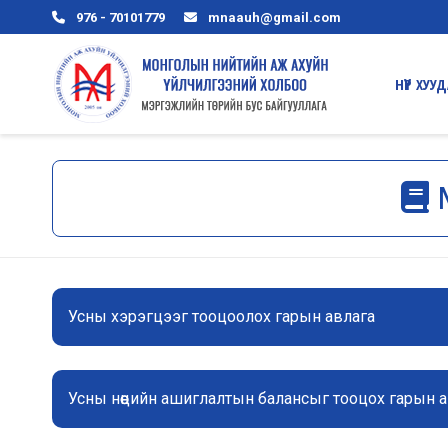
976 - 70101779
mnaauh@gmail.com
HҮҮP ХУУ
Усны хэрэгцээг тооцоолох гарын авлага
Усны нөөцийн ашиглалтын балансыг тооцох гарын 