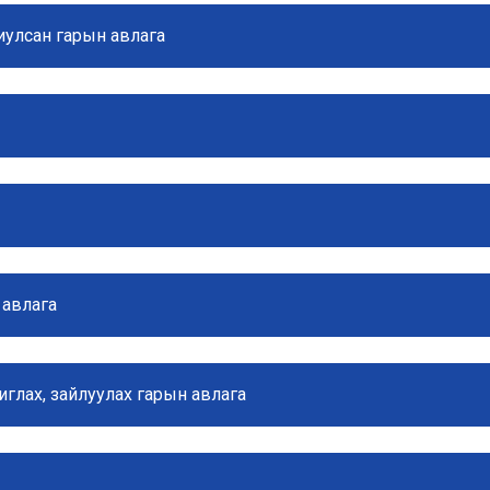
риулсан гарын авлага
 авлага
иглах, зайлуулах гарын авлага