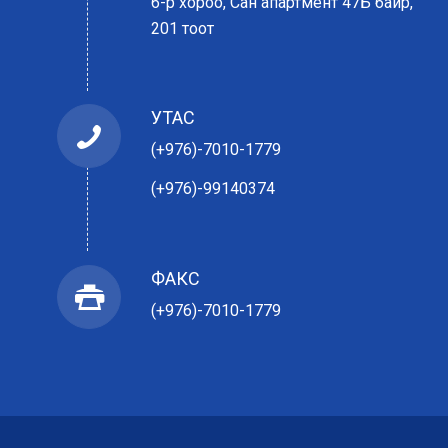
6-р хороо, Сан апартмент 47Б байр,
201 тоот
УТАС
(+976)-7010-1779
(+976)-99140374
ФАКС
(+976)-7010-1779