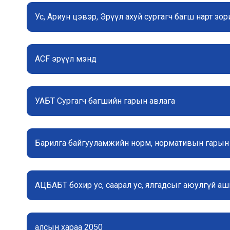
Ус, Ариун цэвэр, Эрүүл ахуй сургагч багш нарт зо
ACF эрүүл мэнд
УАБТ Сургагч багшийн гарын авлага
Барилга байгууламжийн норм, нормативын гарын
АЦБАБТ бохир ус, саарал ус, ялгадсыг аюулгүй аш
алсын хараа 2050